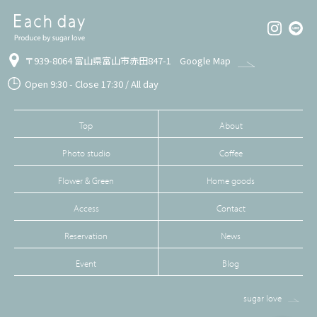
〒939-8064 富山県富山市赤田847-1
Google Map
Open 9:30 - Close 17:30 / All day
Top
About
Photo studio
Coffee
Flower & Green
Home goods
Access
Contact
Reservation
News
Event
Blog
sugar love