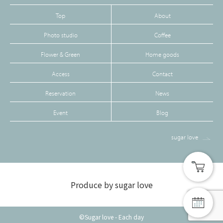
Top
About
Photo studio
Coffee
Flower & Green
Home goods
Access
Contact
Reservation
News
Event
Blog
sugar love
Produce by sugar love
©Sugar love - Each day