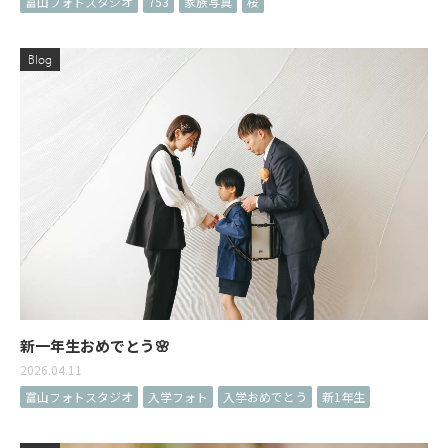
富山フォトスタジオ
753
家族写真
桜
Blog
新一年生おめでとう🌸
2026.04.11
富山フォトスタジオ
入学フォト
入学おめでとう
新1年生