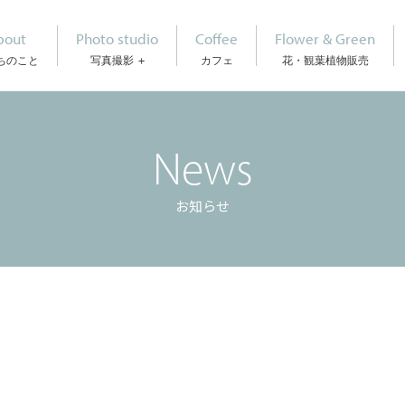
bout
Photo studio
Coffee
Flower & Green
ちのこと
写真撮影
カフェ
花・観葉植物販売
News
お知らせ