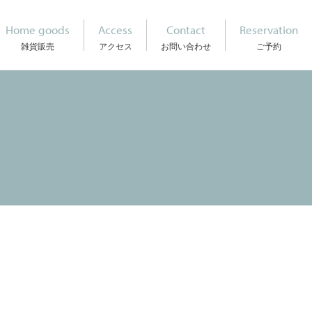
Home goods
Access
Contact
Reservation
雑貨販売
アクセス
お問い合わせ
ご予約