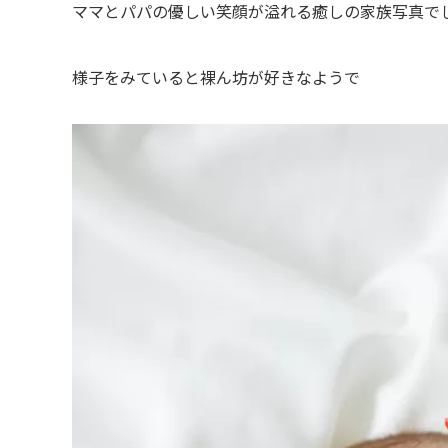
ママとパパの優しい笑顔が溢れる癒しの家族写真でし
様子をみていると裸ん坊が好きなようで