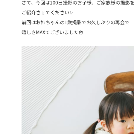
さて、今回は100日撮影のお子様、ご家族様の撮影
ご紹介させてください✨
前回はお姉ちゃんの1歳撮影でお久しぶりの再会で
嬉しさMAXでございました🌼