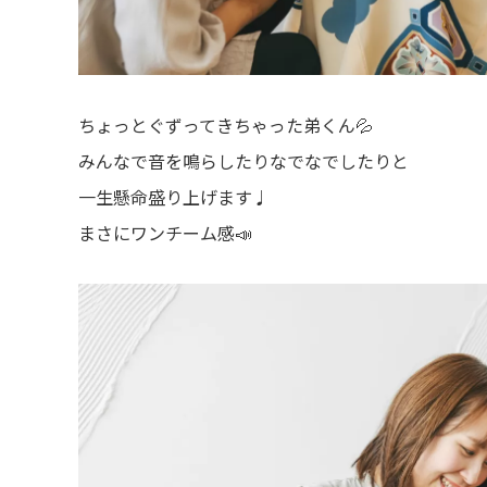
ちょっとぐずってきちゃった弟くん💦
みんなで音を鳴らしたりなでなでしたりと
一生懸命盛り上げます♩
まさにワンチーム感📣