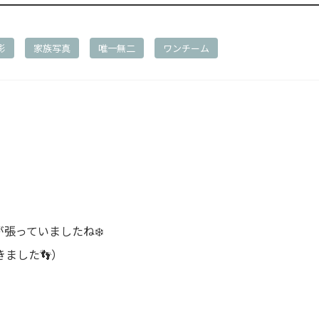
影
家族写真
唯一無二
ワンチーム
張っていましたね❄️
ました👣）