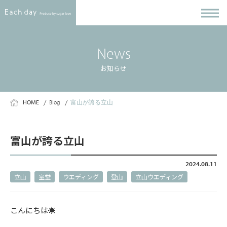
News
お知らせ
HOME
Blog
富山が誇る立山
富山が誇る立山
2024.08.11
立山
室堂
ウエディング
登山
立山ウエディング
こんにちは☀️