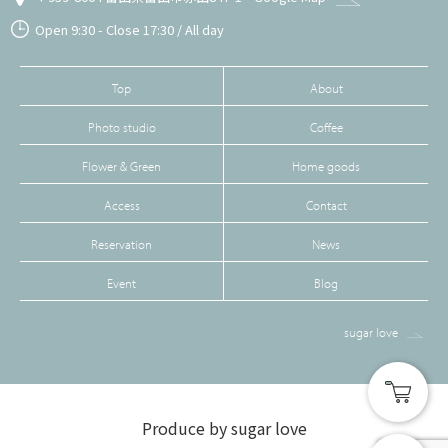
Open 9:30 - Close 17:30 / All day
Top
About
Photo studio
Coffee
Flower & Green
Home goods
Access
Contact
Reservation
News
Event
Blog
sugar love
Produce by sugar love